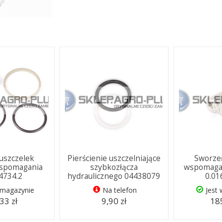
uszczelek
Pierścienie uszczelniające
Sworzeń
wspomagania
szybkozłącza
wspomagan
.4734.2
hydraulicznego 04438079
0.01
 magazynie
Na telefon
Jest
33 zł
9,90 zł
185