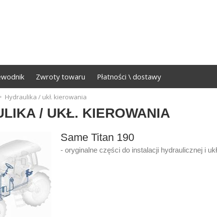
ewodnik
Zwroty towaru
Płatności \ dostawy
Hydraulika / ukł. kierowania
LIKA / UKŁ. KIEROWANIA
Same Titan 190
- oryginalne części do instalacji hydraulicznej i u