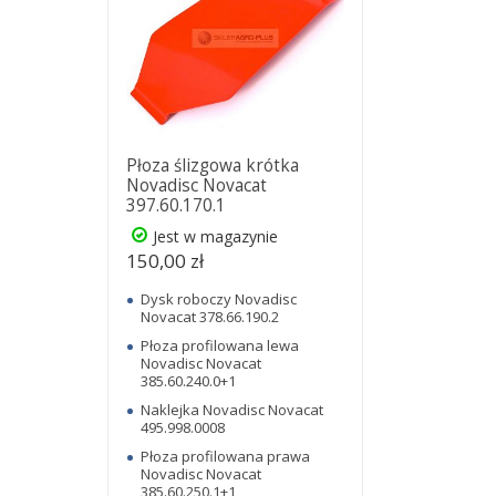
Płoza ślizgowa krótka
Novadisc Novacat
397.60.170.1
Jest w magazynie
150,00 zł
Dysk roboczy Novadisc
Novacat 378.66.190.2
Płoza profilowana lewa
Novadisc Novacat
385.60.240.0+1
Naklejka Novadisc Novacat
495.998.0008
Płoza profilowana prawa
Novadisc Novacat
385.60.250.1+1