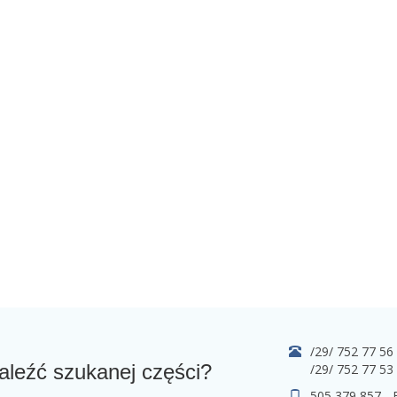
/29/ 752 77 56
aleźć szukanej części?
/29/ 752 77 53
505 379 857 -