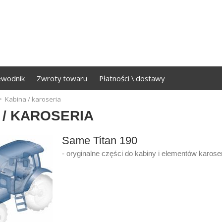
ewodnik
Zwroty towaru
Płatności \ dostawy
Kabina / karoseria
 / KAROSERIA
Same Titan 190
- oryginalne części do kabiny i elementów karoser