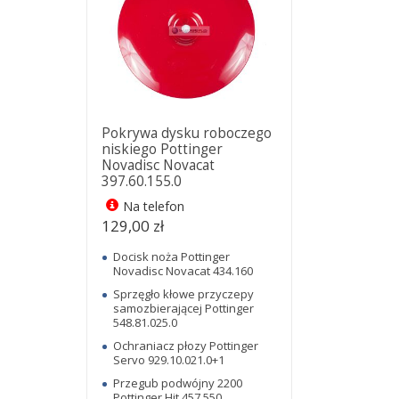
Pokrywa dysku roboczego
niskiego Pottinger
Novadisc Novacat
397.60.155.0
Na telefon
129,00 zł
Docisk noża Pottinger
Novadisc Novacat 434.160
Sprzęgło kłowe przyczepy
samozbierającej Pottinger
548.81.025.0
Ochraniacz płozy Pottinger
Servo 929.10.021.0+1
Przegub podwójny 2200
Pottinger Hit 457.550