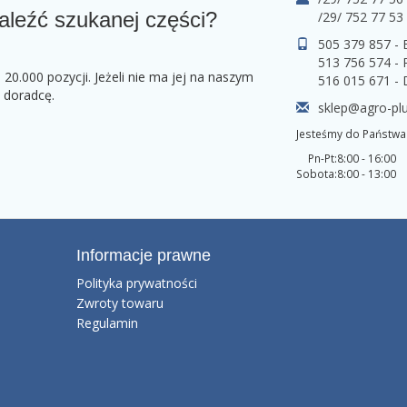
aleźć szukanej części?
/29/ 752 77 53
505 379 857 -
513 756 574 - 
0.000 pozycji. Jeżeli nie ma jej na naszym
516 015 671 -
o doradcę.
sklep@agro-plu
Jesteśmy do Państwa 
Pn-Pt:
8:00 - 16:00
Sobota:
8:00 - 13:00
Informacje prawne
Polityka prywatności
Zwroty towaru
Regulamin