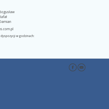
 Bogusław
Rafał
 Damian
s.com.pl
dyspozycji w godzinach: