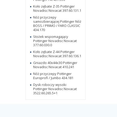
Koło zębate Z-35 Pottinger
Novadisc Novacat 397.60.131.1
Nóż przyczepy
samozbierającej Pottinger Nóż
BOSS / PRIMO / FARO CLASSIC
434.170
Stożek wspomagający
Pottinger Novadisc Novacat
377.60.030.0
Koło zębate Z-44 Pottinger
Novadisc Novacat 397.60.136.1
Gniazdo 40x44x30 Pottinger
Novadisc Novacat 410.241
Nóż przyczepy Pottinger
Europrofi / Jumbo 434.181
Dysk roboczy wysoki
Pottinger Novadisc Novacat
3522.60.265.5+1