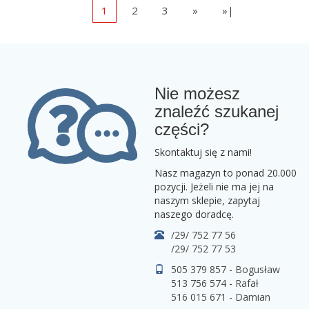
1
2
3
»
»|
Nie możesz
znaleźć szukanej
części?
Skontaktuj się z nami!
Nasz magazyn to ponad 20.000
pozycji. Jeżeli nie ma jej na
naszym sklepie, zapytaj
naszego doradcę.
/29/ 752 77 56
/29/ 752 77 53
505 379 857 - Bogusław
513 756 574 - Rafał
516 015 671 - Damian