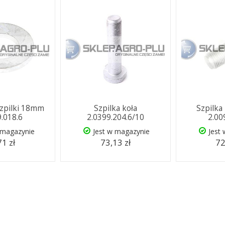
szpilki 18mm
Szpilka koła
Szpilka
9.018.6
2.0399.204.6/10
2.00
 magazynie
Jest w magazynie
Jest
71 zł
73,13 zł
72