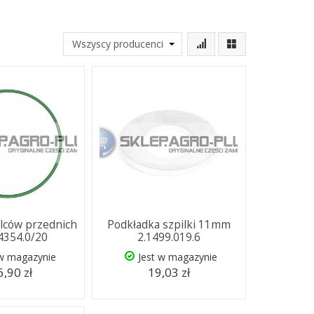
lców przednich
Podkładka szpilki 11mm
.4354.0/20
2.1499.019.6
 w magazynie
Jest w magazynie
,90 zł
19,03 zł