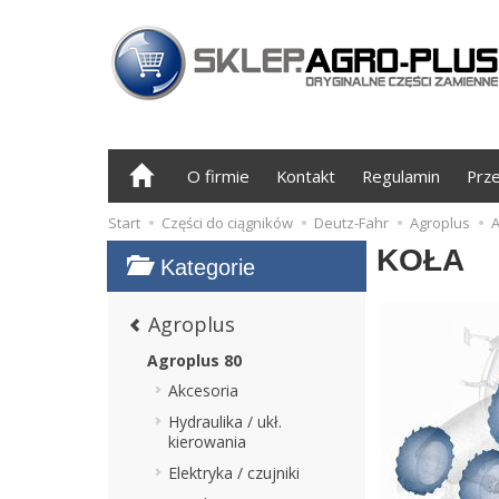
O firmie
Kontakt
Regulamin
Prz
Start
Części do ciągników
Deutz-Fahr
Agroplus
A
KOŁA
Kategorie
Agroplus
Agroplus 80
Akcesoria
Hydraulika / ukł.
kierowania
Elektryka / czujniki