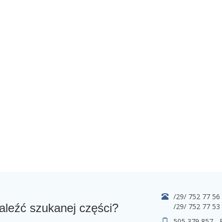
/29/ 752 77 56
aleźć szukanej części?
/29/ 752 77 53
505 379 857 -