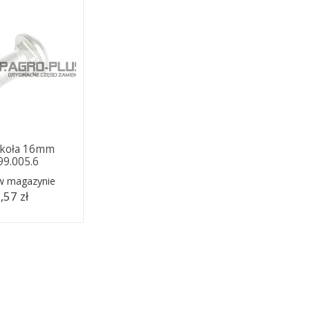
 koła 16mm
99.005.6
 w magazynie
,57 zł