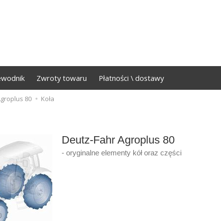
ewodnik
Zwroty towaru
Płatności \ dostawy
groplus 80
Koła
Deutz-Fahr Agroplus 80
- oryginalne elementy kół oraz części