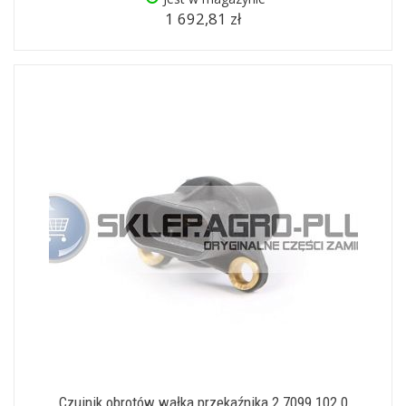
1 692,81 zł
Czujnik obrotów wałka przekaźnika 2.7099.102.0