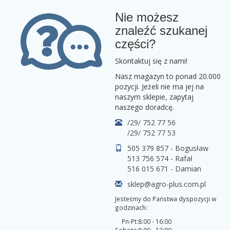
Nie możesz
znaleźć szukanej
części?
Skontaktuj się z nami!
Nasz magazyn to ponad 20.000
pozycji. Jeżeli nie ma jej na
naszym sklepie, zapytaj
naszego doradcę.
/29/ 752 77 56
/29/ 752 77 53
505 379 857 - Bogusław
513 756 574 - Rafał
516 015 671 - Damian
sklep@agro-plus.com.pl
Jesteśmy do Państwa dyspozycji w
godzinach:
Pn-Pt:
8:00 - 16:00