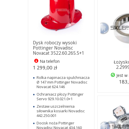
Dysk roboczy wysoki
Pottinger Novadisc
Novacat 3522.60.265.5+1
Na telefon
Łożysk
1 299,00 zł
2.299
Jest w
Rolka napinacza spulchniacza
183,
Ø 147 mm Pottinger Novadisc
Novacat 624.146
Ochraniacz płozy Pottinger
Servo 929.10.021.0+1
Zestaw uszczelnienia
siłownika kosiarki Novadisc
442.250.001
Docisk noża Pottinger
Novadisc Novacat 434.160