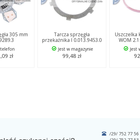
zęgła 305 mm
Tarcza sprzęgła
Uszczelka 
.9289.3
przekaźnika I 0.013.9453.0
WOM 2.15
telefon
Jest w magazynie
Jest
,09 zł
99,48 zł
92
/29/ 752 77 56
/29/ 752 77 53