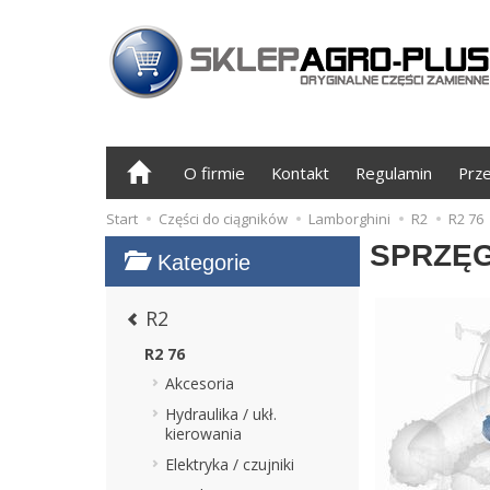
O firmie
Kontakt
Regulamin
Prz
Start
Części do ciągników
Lamborghini
R2
R2 76
SPRZĘ
Kategorie
R2
R2 76
Akcesoria
Hydraulika / ukł.
kierowania
Elektryka / czujniki