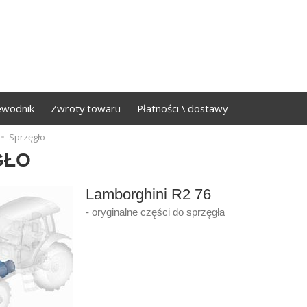
ewodnik
Zwroty towaru
Płatności \ dostawy
Sprzęgło
GŁO
Lamborghini R2 76
- oryginalne części do sprzęgła