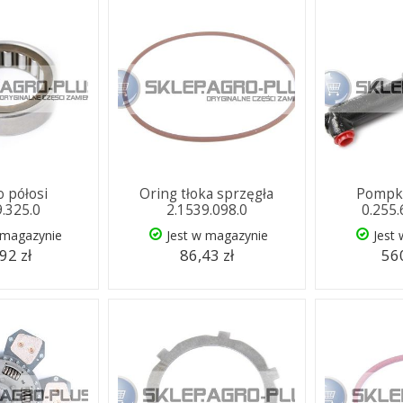
o półosi
Oring tłoka sprzęgła
Pompka
9.325.0
2.1539.098.0
0.255
 magazynie
Jest w magazynie
Jest
92 zł
86,43 zł
560