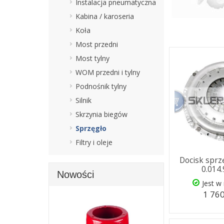
Instalacja pneumatyczna
Kabina / karoseria
Koła
Most przedni
Most tylny
WOM przedni i tylny
Podnośnik tylny
Silnik
Skrzynia biegów
Sprzęgło
Filtry i oleje
Docisk spr
0.014
Nowości
Jest w
1 760