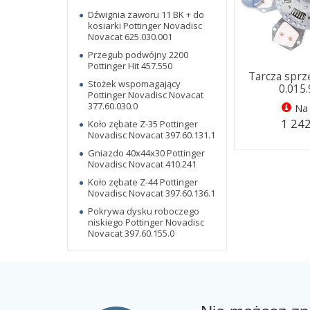
Dźwignia zaworu 11 BK + do
kosiarki Pottinger Novadisc
Novacat 625.030.001
Przegub podwójny 2200
Pottinger Hit 457.550
Tarcza spr
Stożek wspomagający
0.015
Pottinger Novadisc Novacat
377.60.030.0
Na 
1 242
Koło zębate Z-35 Pottinger
Novadisc Novacat 397.60.131.1
Gniazdo 40x44x30 Pottinger
Novadisc Novacat 410.241
Koło zębate Z-44 Pottinger
Novadisc Novacat 397.60.136.1
Pokrywa dysku roboczego
niskiego Pottinger Novadisc
Novacat 397.60.155.0