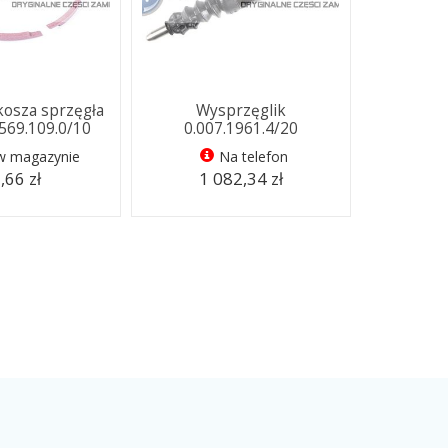
kosza sprzęgła
Wysprzęglik
69.109.0/10
0.007.1961.4/20
 w magazynie
Na telefon
,66 zł
1 082,34 zł