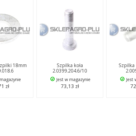
szpilki 18mm
Szpilka koła
Szpilka
9.018.6
2.0399.204.6/10
2.00
 magazynie
Jest w magazynie
Jest
71 zł
73,13 zł
72