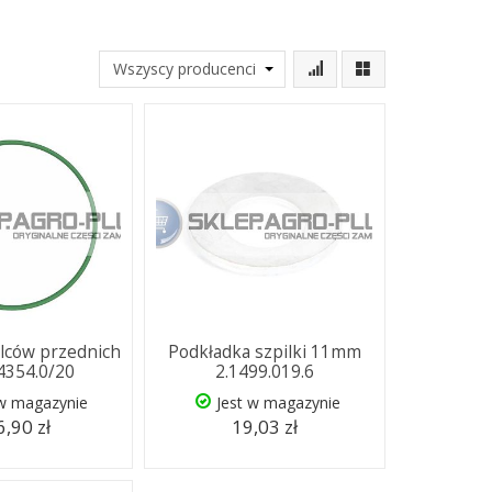
lców przednich
Podkładka szpilki 11mm
.4354.0/20
2.1499.019.6
 w magazynie
Jest w magazynie
,90 zł
19,03 zł