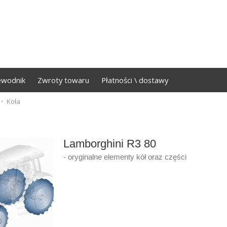
ewodnik
Zwroty towaru
Płatności \ dostawy
Koła
Lamborghini R3 80
- oryginalne elementy kół oraz części