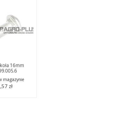
 koła 16mm
99.005.6
 w magazynie
,57 zł