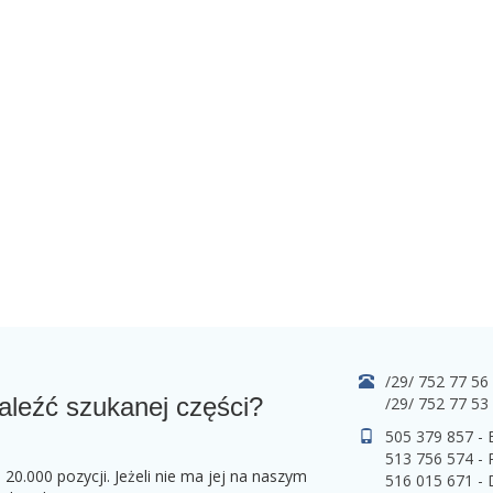
/29/ 752 77 56
aleźć szukanej części?
/29/ 752 77 53
505 379 857 -
513 756 574 - 
0.000 pozycji. Jeżeli nie ma jej na naszym
516 015 671 -