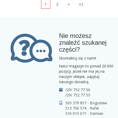
1
2
»
»|
Nie możesz
znaleźć szukanej
części?
Skontaktuj się z nami!
Nasz magazyn to ponad 20.000
pozycji. Jeżeli nie ma jej na
naszym sklepie, zapytaj
naszego doradcę.
/29/ 752 77 56
/29/ 752 77 53
505 379 857 - Bogusław
513 756 574 - Rafał
516 015 671 - Damian