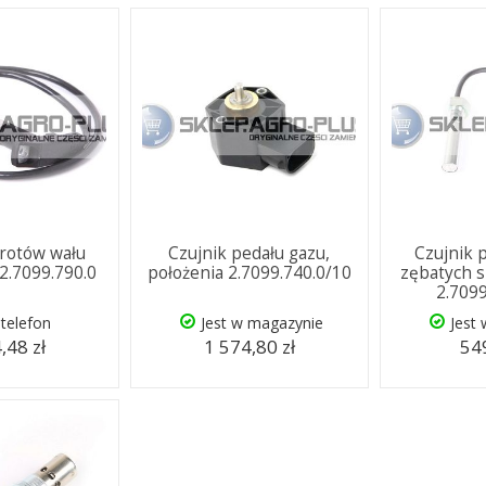
brotów wału
Czujnik pedału gazu,
Czujnik 
2.7099.790.0
położenia 2.7099.740.0/10
zębatych s
2.709
telefon
Jest w magazynie
Jest
,48 zł
1 574,80 zł
549