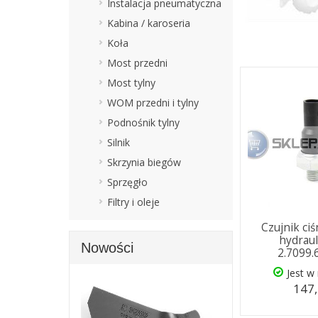
Instalacja pneumatyczna
Kabina / karoseria
Koła
Most przedni
Most tylny
WOM przedni i tylny
Podnośnik tylny
Silnik
Skrzynia biegów
Sprzęgło
Filtry i oleje
Czujnik ciś
hydrau
Nowości
2.7099.
Jest w
147,