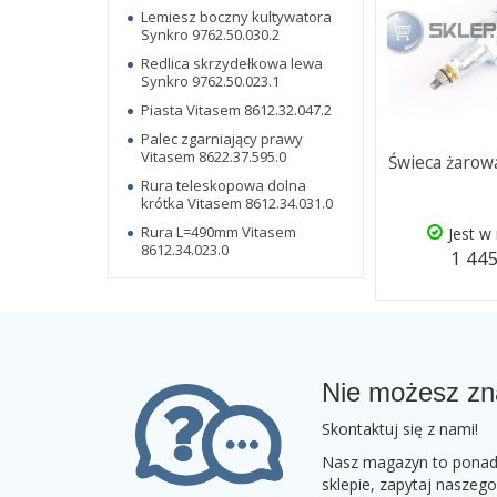
Lemiesz boczny kultywatora
Synkro 9762.50.030.2
Redlica skrzydełkowa lewa
Synkro 9762.50.023.1
Piasta Vitasem 8612.32.047.2
Palec zgarniający prawy
Vitasem 8622.37.595.0
Świeca żarow
Rura teleskopowa dolna
krótka Vitasem 8612.34.031.0
Rura L=490mm Vitasem
Jest w
8612.34.023.0
1 445
Nie możesz zn
Skontaktuj się z nami!
Nasz magazyn to ponad 2
sklepie, zapytaj naszeg