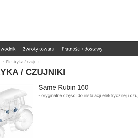
ewodnik
Zwroty towaru
Płatności \ dostawy
0
Elektryka / czujniki
YKA / CZUJNIKI
Same Rubin 160
- oryginalne części do instalacji elektrycznej i czuj