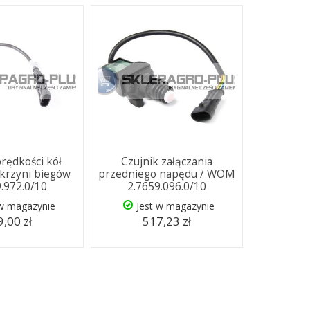
prędkości kół
Czujnik załączania
krzyni biegów
przedniego napędu / WOM
9.972.0/10
2.7659.096.0/10
 w magazynie
Jest w magazynie
,00 zł
517,23 zł