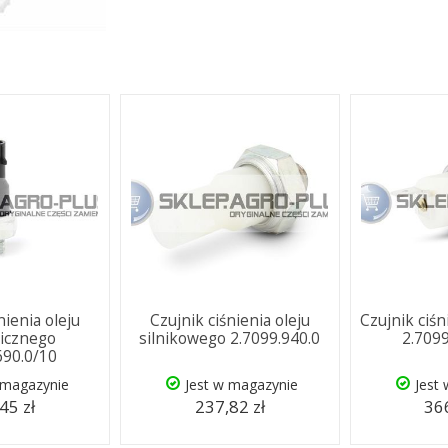
nienia oleju
Czujnik ciśnienia oleju
Czujnik ciś
licznego
silnikowego 2.7099.940.0
2.709
690.0/10
 magazynie
Jest w magazynie
Jest
45 zł
237,82 zł
366