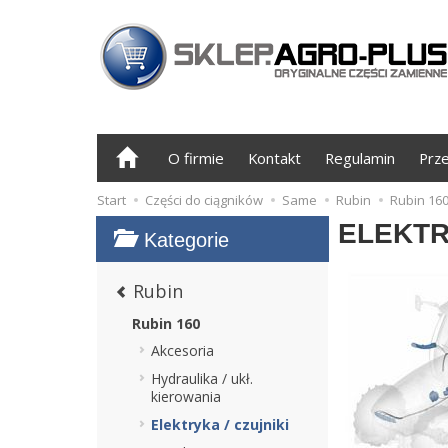
O firmie
Kontakt
Regulamin
Prz
Start
Części do ciągników
Same
Rubin
Rubin 16
ELEKTR
Kategorie
Rubin
Rubin 160
Akcesoria
Hydraulika / ukł.
kierowania
Elektryka / czujniki