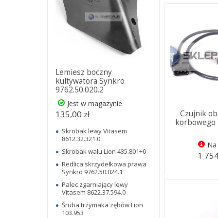
Lemiesz boczny
kultywatora Synkro
9762.50.020.2
Jest w magazynie
135,00 zł
Czujnik o
korbowego 
Skrobak lewy Vitasem
8612.32.321.0
Na 
Skrobak wału Lion 435.801+0
1 754
Redlica skrzydełkowa prawa
Synkro 9762.50.024.1
Palec zgarniający lewy
Vitasem 8622.37.594.0
Śruba trzymaka zębów Lion
103.953