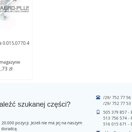
a 0.015.0770.4
 magazynie
,73 zł
/29/ 752 77 56
aleźć szukanej części?
/29/ 752 77 53
505 379 857 -
513 756 574 - 
0.000 pozycji. Jeżeli nie ma jej na naszym
516 015 671 -
o doradcę.