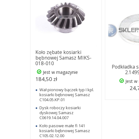
Koło zębate kosiarki
bębnowej Samasz MIKS-
018-010
Podkładka 
Jest w magazynie
2.149
184,50 zł
Jest w
24,
Wał pionowy bączek typ I kpl.
kosiarki bębnowej Samasz
C104.05.KP.01
Dysk roboczy kosiarki
dyskowej Samasz
C0619.14.04.007
Koło pasowe małe fi 141
kosiarki bębnowej Samasz
C105.02.12.00