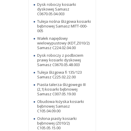
Dysk roboczy kosiarki
dyskowej Samasz
C0670.05.04.003
Tuleja nośna ślizgowa kosiarki
bębnowej Samasz MITT-000-
005
Wałek napędowy
wielowypustowy (KDT,Z010/2)
Samasz C224.02.04.00
Dysk roboczy z podbiciem
prawy kosiarki dyskowej
Samasz C0670.05.48.003
Tuleja ślizgowa fi 135/123
Samasz C225.02.22.00
Piasta talerza ślizgowego III
(2,1) kosiarki bębnowej
Samasz C007.05.19.00
Obudowa łożyska kosiarki
bębnowej Samasz
C105.04.09.00
Osłona piasty kosiarki
bębnowej (Z010/2)
C105.05.15.00