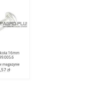
 koła 16mm
99.005.6
 w magazynie
,57 zł