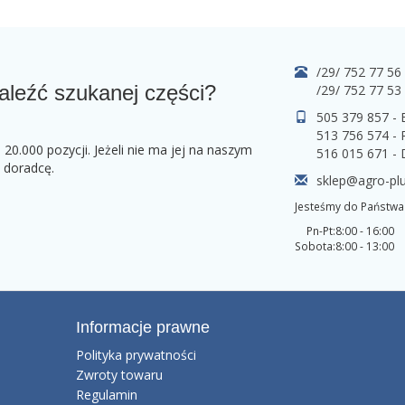
/29/ 752 77 56
aleźć szukanej części?
/29/ 752 77 53
505 379 857 -
513 756 574 - 
0.000 pozycji. Jeżeli nie ma jej na naszym
516 015 671 -
o doradcę.
sklep@agro-plu
Jesteśmy do Państwa 
Pn-Pt:
8:00 - 16:00
Sobota:
8:00 - 13:00
Informacje prawne
Polityka prywatności
Zwroty towaru
Regulamin