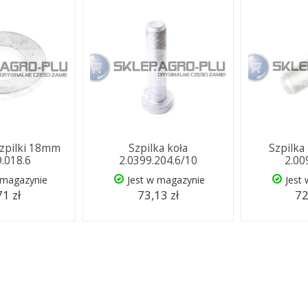
szpilki 18mm
Szpilka koła
Szpilka
9.018.6
2.0399.204.6/10
2.00
 magazynie
Jest w magazynie
Jest
71 zł
73,13 zł
72