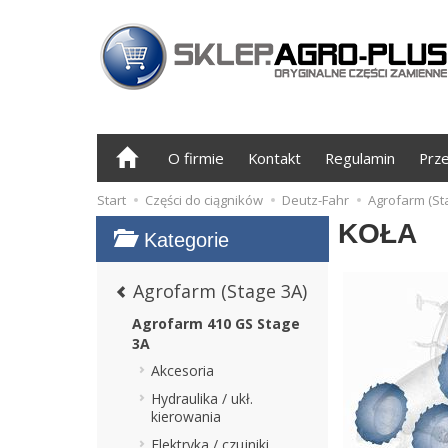
O firmie
Kontakt
Regulamin
Prz
Start
Części do ciągników
Deutz-Fahr
Agrofarm (St
KOŁA
Kategorie
Agrofarm (Stage 3A)
Agrofarm 410 GS Stage
3A
Akcesoria
Hydraulika / ukł.
kierowania
Elektryka / czujniki