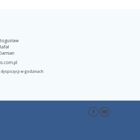
 Bogusław
Rafał
 Damian
s.com.pl
dyspozycji w godzinach: