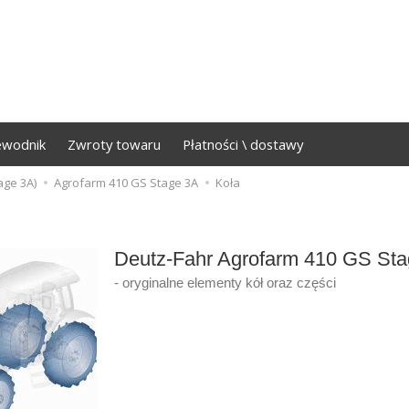
ewodnik
Zwroty towaru
Płatności \ dostawy
age 3A)
Agrofarm 410 GS Stage 3A
Koła
Deutz-Fahr Agrofarm 410 GS St
- oryginalne elementy kół oraz części