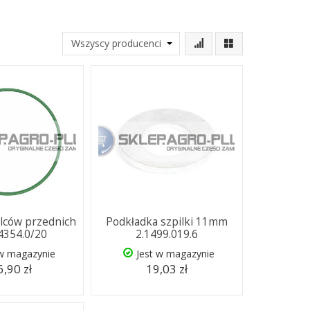
lców przednich
Podkładka szpilki 11mm
.4354.0/20
2.1499.019.6
 w magazynie
Jest w magazynie
,90 zł
19,03 zł