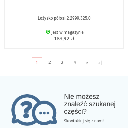
Łożysko półosi 2.2999.325.0
Jest w magazynie
183,92 zł
1
2
3
4
»
»|
Nie możesz
znaleźć szukanej
części?
Skontaktuj się z nami!