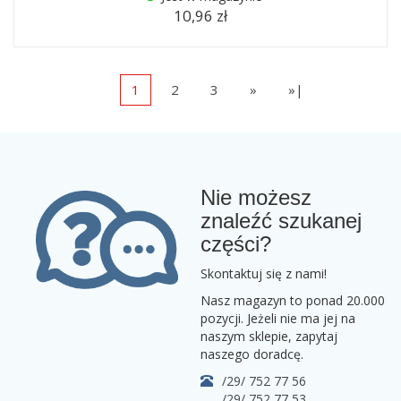
10,96 zł
1
2
3
»
»|
Nie możesz
znaleźć szukanej
części?
Skontaktuj się z nami!
Nasz magazyn to ponad 20.000
pozycji. Jeżeli nie ma jej na
naszym sklepie, zapytaj
naszego doradcę.
/29/ 752 77 56
/29/ 752 77 53