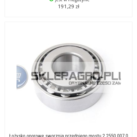
191,29 zł
Łożysko oporowe sworznia przedniego mostu 2.2550.007.0