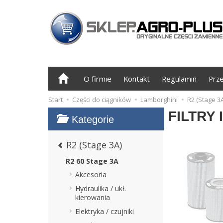
O firmie
Kontakt
Regulamin
Prz
Start
Części do ciągników
Lamborghini
R2 (Stage 3A
FILTRY 
Kategorie
R2 (Stage 3A)
R2 60 Stage 3A
Akcesoria
Hydraulika / ukł.
kierowania
Elektryka / czujniki