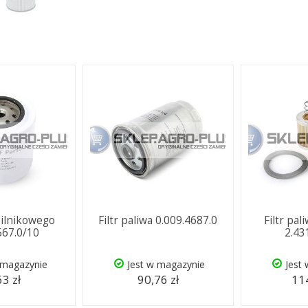
 silnikowego
Filtr paliwa 0.009.4687.0
Filtr pal
567.0/10
2.43
 magazynie
Jest w magazynie
Jest
63 zł
90,76 zł
114