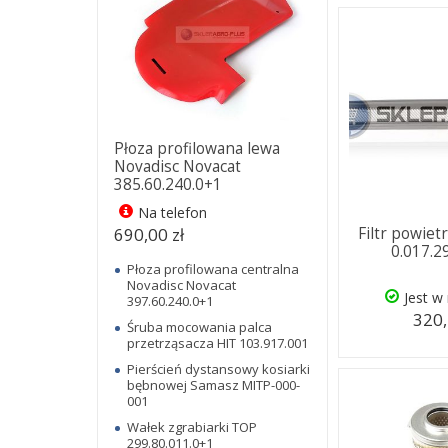
Płoza profilowana lewa
Novadisc Novacat
385.60.240.0+1
Na telefon
690,00 zł
Filtr powie
0.017.2
Płoza profilowana centralna
Novadisc Novacat
Jest w
397.60.240.0+1
320,
Śruba mocowania palca
przetrząsacza HIT 103.917.001
Pierścień dystansowy kosiarki
bębnowej Samasz MITP-000-
001
Wałek zgrabiarki TOP
299.80.011.0+1