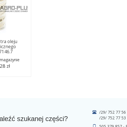
ltra oleju
licznego
.7146.7
 magazynie
28 zł
/29/ 752 77 56
aleźć szukanej części?
/29/ 752 77 53
505 379 857 -