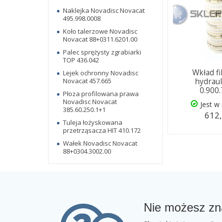
Naklejka Novadisc Novacat
495.998.0008
Koło talerzowe Novadisc
Novacat 88+0311.6201.00
Palec sprężysty zgrabiarki
TOP 436.042
Wkład fi
Lejek ochronny Novadisc
Novacat 457.665
hydrau
0.900
Płoza profilowana prawa
Novadisc Novacat
Jest w
385.60.250.1+1
612,
Tuleja łożyskowana
przetrząsacza HIT 410.172
Wałek Novadisc Novacat
88+0304.3002.00
Nie możesz zn