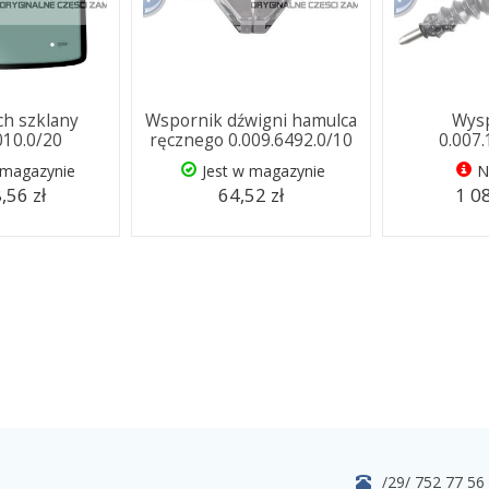
ch szklany
Wspornik dźwigni hamulca
Wysp
010.0/20
ręcznego 0.009.6492.0/10
0.007
 magazynie
Jest w magazynie
N
,56 zł
64,52 zł
1 08
/29/ 752 77 56