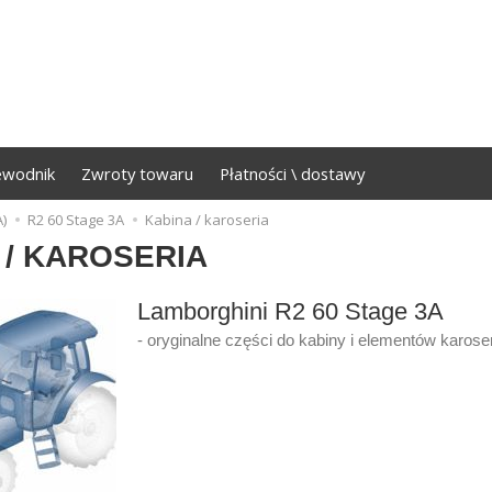
ewodnik
Zwroty towaru
Płatności \ dostawy
)
R2 60 Stage 3A
Kabina / karoseria
 / KAROSERIA
Lamborghini R2 60 Stage 3A
- oryginalne części do kabiny i elementów karoser