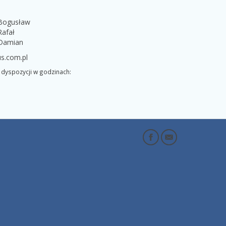
 Bogusław
Rafał
 Damian
s.com.pl
dyspozycji w godzinach: