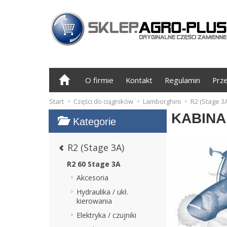
O firmie
Kontakt
Regulamin
Prz
Start
Części do ciągników
Lamborghini
R2 (Stage 3A
KABINA
Kategorie
R2 (Stage 3A)
R2 60 Stage 3A
Akcesoria
Hydraulika / ukł.
kierowania
Elektryka / czujniki