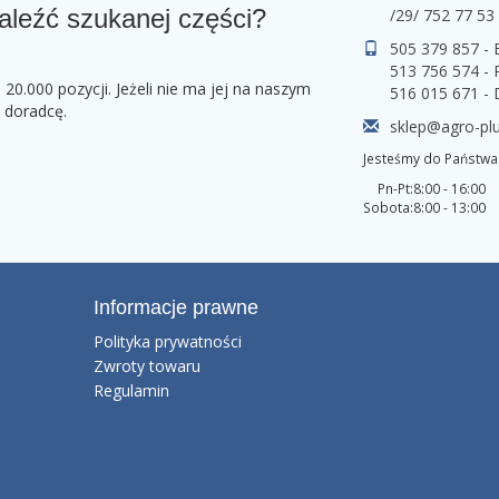
aleźć szukanej części?
/29/ 752 77 53
505 379 857 -
513 756 574 - 
0.000 pozycji. Jeżeli nie ma jej na naszym
516 015 671 -
o doradcę.
sklep@agro-plu
Jesteśmy do Państwa 
Pn-Pt:
8:00 - 16:00
Sobota:
8:00 - 13:00
Informacje prawne
Polityka prywatności
Zwroty towaru
Regulamin