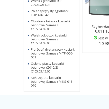
Wałek zgrabiarki TOP
299.80.011.0+1
Palec sprężysty zgrabiarki
TOP 436.042
Obudowa łożyska kosiarki
bębnowej Samasz
Szyberda
C105.04.09.00
0.011.1
Wałek odboczki kosiarki
Jest w
bębnowej Samasz
1 398
C105.04.05.00
Pierścień dystansowy kosiarki
bębnowej Samasz MITP-000-
001
Osłona piasty kosiarki
bębnowej (Z010/2)
C105.05.15.00
Koło zębate kosiarki
bębnowej Samasz MIKS-018-
010