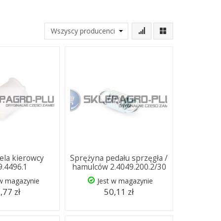
tela kierowcy
Sprężyna pedału sprzęgła /
9.4496.1
hamulców 2.4049.200.2/30
 w magazynie
Jest w magazynie
,77 zł
50,11 zł