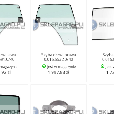
rzwi lewa
Szyba drzwi prawa
Szyba
691.0/40
0.015.5532.0/40
0.015
 magazynie
Jest w magazynie
Jest
,92 zł
1 997,88 zł
1 72