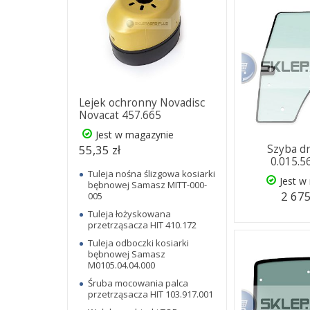
Lejek ochronny Novadisc
Novacat 457.665
Jest w magazynie
55,35 zł
Szyba d
0.015.5
Tuleja nośna ślizgowa kosiarki
Jest w
bębnowej Samasz MITT-000-
2 675
005
Tuleja łożyskowana
przetrząsacza HIT 410.172
Tuleja odboczki kosiarki
bębnowej Samasz
M0105.04.04.000
Śruba mocowania palca
przetrząsacza HIT 103.917.001