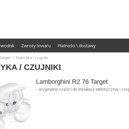
ewodnik
Zwroty towaru
Płatności \ dostawy
Target
Elektryka / czujniki
YKA / CZUJNIKI
Lamborghini R2 76 Target
- oryginalne części do instalacji elektrycznej i czuj