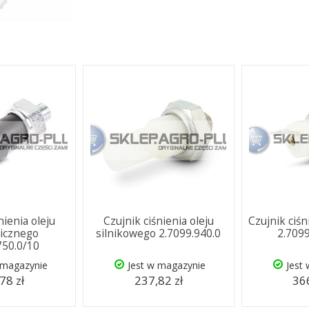
nienia oleju
Czujnik ciśnienia oleju
Czujnik ciś
licznego
silnikowego 2.7099.940.0
2.709
750.0/10
 magazynie
Jest w magazynie
Jest
78 zł
237,82 zł
366