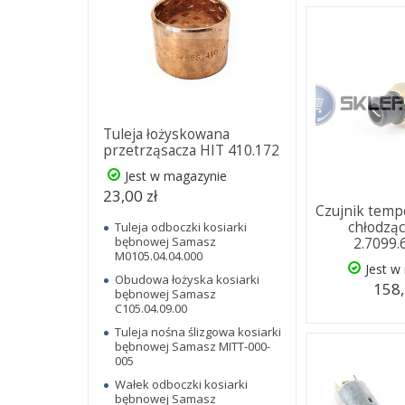
Tuleja łożyskowana
przetrząsacza HIT 410.172
Jest w magazynie
23,00 zł
Czujnik temp
chłodząc
Tuleja odboczki kosiarki
bębnowej Samasz
2.7099.
M0105.04.04.000
Jest w
Obudowa łożyska kosiarki
158,
bębnowej Samasz
C105.04.09.00
Tuleja nośna ślizgowa kosiarki
bębnowej Samasz MITT-000-
005
Wałek odboczki kosiarki
bębnowej Samasz