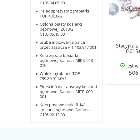
C105.04.05.00
Palec sprężysty zgrabiarki
TOP 436.042
Osłona piasty kosiarki
bębnowej (Z010/2)
C105.05.15.00
Śruba mocowania palca
Stacyjka z
przetrząsacza HIT 103.917.001
0.015
Koło zębate kosiarki
bębnowej Samasz MIKS-018-
010
Jest w
506,
Wałek zgrabiarki TOP
299.80.011.0+1
Pierścień dystansowy kosiarki
bębnowej Samasz MITP-000-
001
Koło pasowe małe fi 141
kosiarki bębnowej Samasz
C105.02.12.00