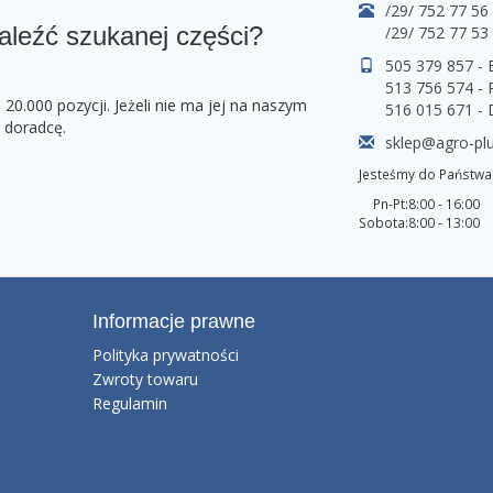
/29/ 752 77 56
aleźć szukanej części?
/29/ 752 77 53
505 379 857 -
513 756 574 - 
0.000 pozycji. Jeżeli nie ma jej na naszym
516 015 671 -
o doradcę.
sklep@agro-plu
Jesteśmy do Państwa 
Pn-Pt:
8:00 - 16:00
Sobota:
8:00 - 13:00
Informacje prawne
Polityka prywatności
Zwroty towaru
Regulamin