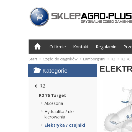
O firmie
Kontakt
Regulamin
Prz
Start
Części do ciągników
Lamborghini
R2
R2 76 
ELEKTR
Kategorie
R2
R2 76 Target
Akcesoria
Hydraulika / ukł.
kierowania
Elektryka / czujniki