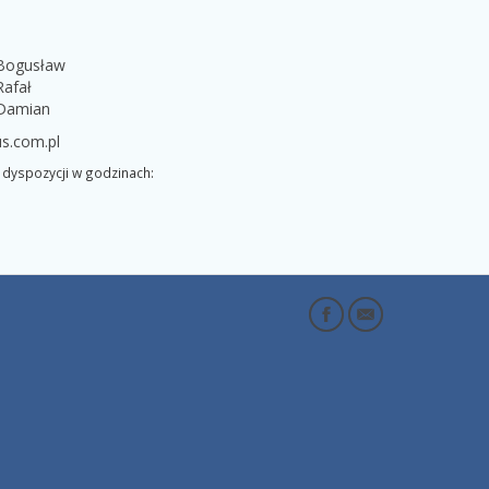
 Bogusław
Rafał
 Damian
s.com.pl
dyspozycji w godzinach: