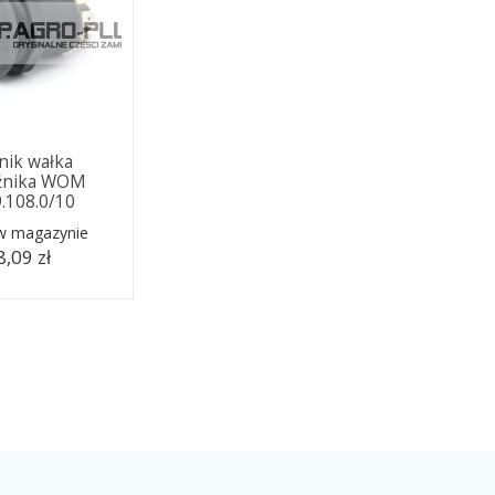
nik wałka
źnika WOM
9.108.0/10
 w magazynie
,09 zł