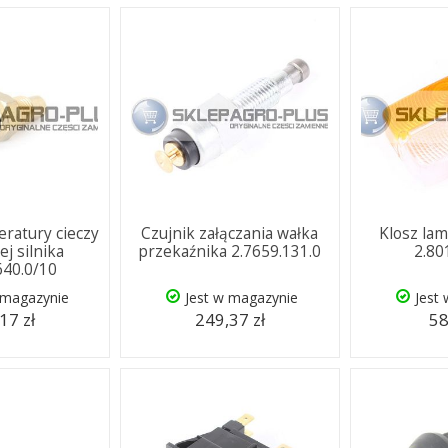
eratury cieczy
Czujnik załączania wałka
Klosz lam
ej silnika
przekaźnika 2.7659.131.0
2.80
640.0/10
 magazynie
Jest w magazynie
Jest
17 zł
249,37 zł
58