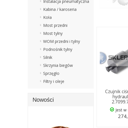
Instalacja pneumatyczna
Kabina / karoseria
Koła
Most przedni
Most tylny
WOM przedni i tylny
Podnośnik tylny
Silnik
Skrzynia biegów
Sprzęgło
Filtry i oleje
Czujnik ciś
hydrau
Nowości
2.7099.
Jest w
274,