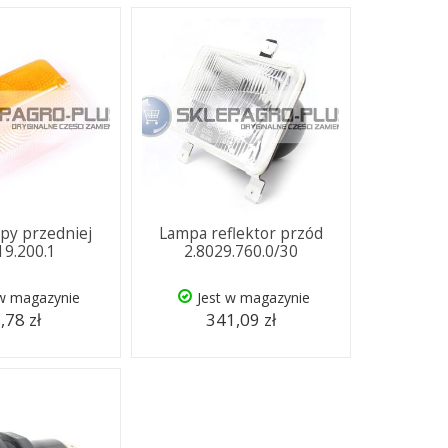
py przedniej
Lampa reflektor przód
19.200.1
2.8029.760.0/30
 w magazynie
Jest w magazynie
,78 zł
341,09 zł