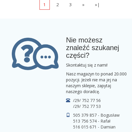
1
2
3
»
»|
Nie możesz
znaleźć szukanej
części?
Skontaktuj się z nami!
Nasz magazyn to ponad 20.000
pozycji. Jeżeli nie ma jej na
naszym sklepie, zapytaj
naszego doradcę.
/29/ 752 77 56
/29/ 752 77 53
505 379 857 - Bogusław
513 756 574 - Rafał
516 015 671 - Damian