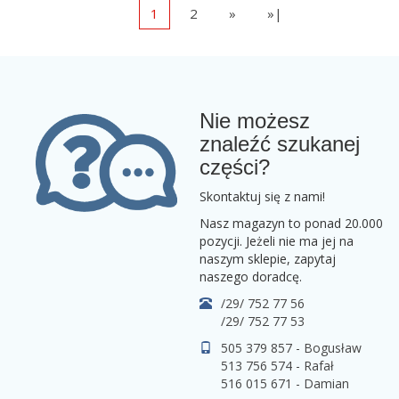
1
2
»
»|
Nie możesz
znaleźć szukanej
części?
Skontaktuj się z nami!
Nasz magazyn to ponad 20.000
pozycji. Jeżeli nie ma jej na
naszym sklepie, zapytaj
naszego doradcę.
/29/ 752 77 56
/29/ 752 77 53
505 379 857 - Bogusław
513 756 574 - Rafał
516 015 671 - Damian