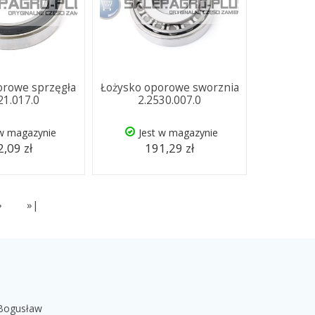
orowe sprzęgła
Łożysko oporowe sworznia
21.017.0
2.2530.007.0
 w magazynie
Jest w magazynie
,09 zł
191,29 zł
»
»|
 Bogusław