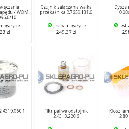
załączania
Czujnik załączania wałka
Dysza 
napędu / WOM
przekaźnika 2.7659.131.0
0.08
096.0/10
 magazynie
Jest w magazynie
Jest
23 zł
249,37 zł
298
 2.4319.060.1
Filtr paliwa odstojnik
Klosz lam
2.4319.220.6
2.80