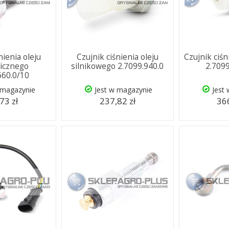
nienia oleju
Czujnik ciśnienia oleju
Czujnik ciś
licznego
silnikowego 2.7099.940.0
2.709
660.0/10
 magazynie
Jest w magazynie
Jest
73 zł
237,82 zł
366