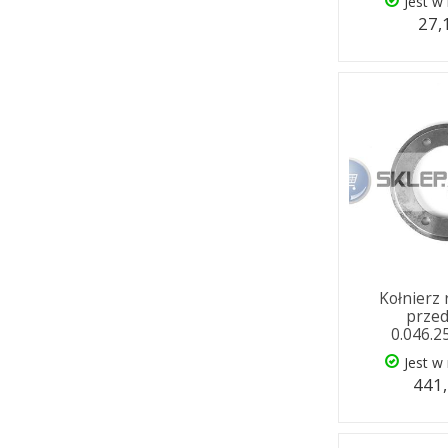
Jest w
27,
Kołnierz
prze
0.046.2
Jest w
441,