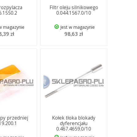
rozpylacza
Filtr oleju silnikowego
6.1550.2
0.044.1567.0/10
 w magazynie
Jest w magazynie
,39 zł
98,63 zł
py przedniej
Kołek tłoka blokady
19.200.1
dyferencjału
0.467.4659.0/10