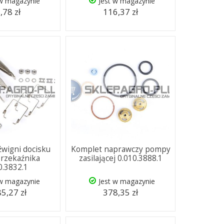
 w magazynie
Jest w magazynie
,78 zł
116,37 zł
wigni docisku
Komplet naprawczy pompy
przekaźnika
zasilającej 0.010.3888.1
0.3832.1
 w magazynie
Jest w magazynie
5,27 zł
378,35 zł