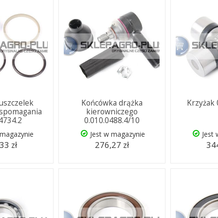
uszczelek
Końcówka drążka
Krzyżak 
wspomagania
kierowniczego
.4734.2
0.010.0488.4/10
 magazynie
Jest w magazynie
Jest
33 zł
276,27 zł
344