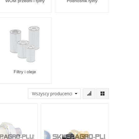
WOM przedni i tylny
Podnośnik tylny
Filtry i oleje