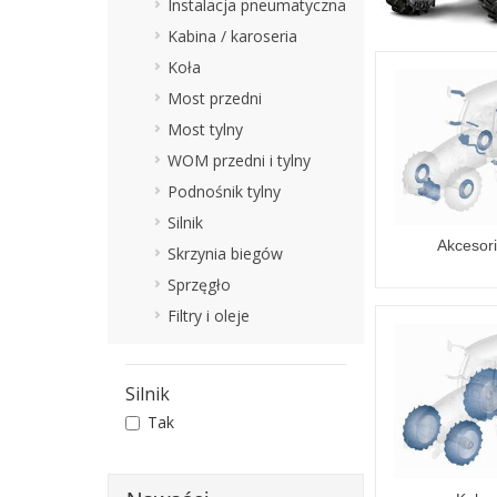
Instalacja pneumatyczna
Kabina / karoseria
Koła
Most przedni
Most tylny
WOM przedni i tylny
Podnośnik tylny
Silnik
Akcesor
Skrzynia biegów
Sprzęgło
Filtry i oleje
Silnik
Tak