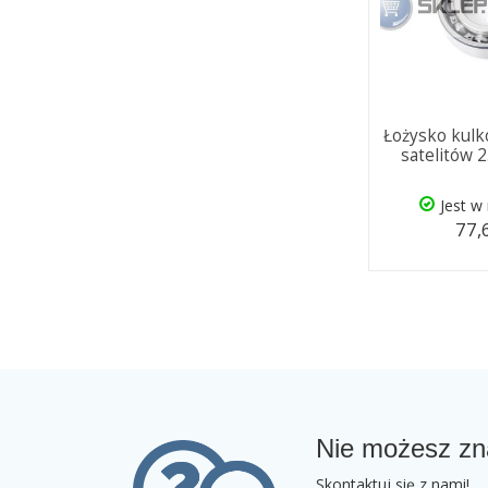
Łożysko kul
satelitów 
Jest w
77,
Nie możesz zn
Skontaktuj się z nami!