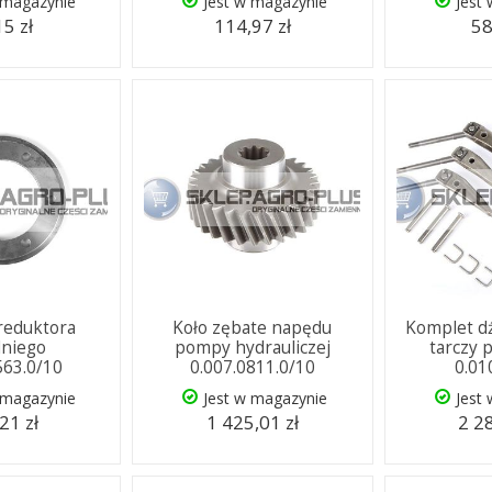
 magazynie
Jest w magazynie
Jest
15 zł
114,97 zł
58
 reduktora
Koło zębate napędu
Komplet dź
dniego
pompy hydrauliczej
tarczy 
563.0/10
0.007.0811.0/10
0.01
 magazynie
Jest w magazynie
Jest
21 zł
1 425,01 zł
2 28