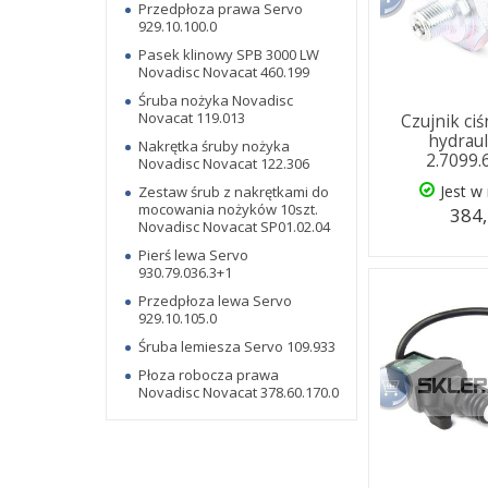
Przedpłoza prawa Servo
929.10.100.0
Pasek klinowy SPB 3000 LW
Novadisc Novacat 460.199
Śruba nożyka Novadisc
Novacat 119.013
Czujnik ciś
hydrau
Nakrętka śruby nożyka
2.7099.
Novadisc Novacat 122.306
Jest w
Zestaw śrub z nakrętkami do
mocowania nożyków 10szt.
384,
Novadisc Novacat SP01.02.04
Pierś lewa Servo
930.79.036.3+1
Przedpłoza lewa Servo
929.10.105.0
Śruba lemiesza Servo 109.933
Płoza robocza prawa
Novadisc Novacat 378.60.170.0