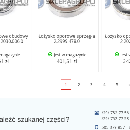
kowe obudowy
Łożysko oporowe sprzęgła
Łożysko op
2.2030.006.0
2.2999.478.0
2.20
 magazynie
Jest w magazynie
Jest
61 zł
401,51 zł
342
1
2
3
4
5
/29/ 752 77 56
aleźć szukanej części?
/29/ 752 77 53
505 379 857 -