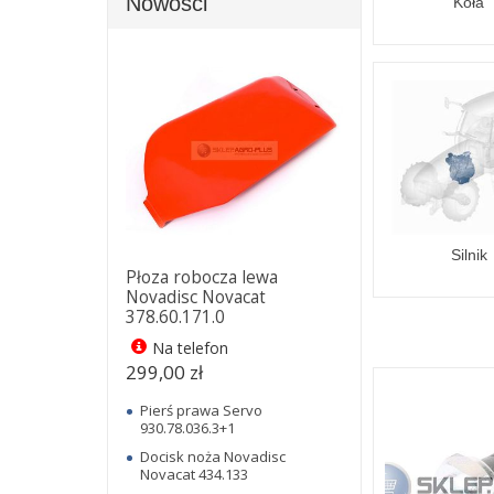
Nowości
Koła
Silnik
Płoza robocza lewa
Novadisc Novacat
378.60.171.0
Na telefon
299,00 zł
Pierś prawa Servo
930.78.036.3+1
Docisk noża Novadisc
Novacat 434.133