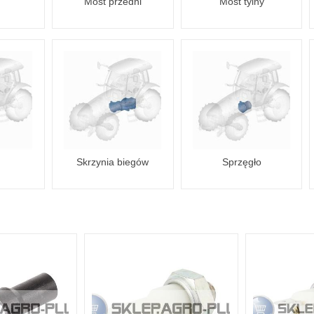
Most przedni
Most tylny
Skrzynia biegów
Sprzęgło