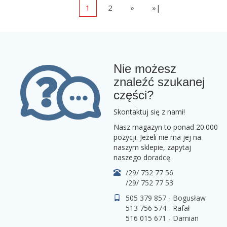
1
2
»
»|
Nie możesz
znaleźć szukanej
części?
Skontaktuj się z nami!
Nasz magazyn to ponad 20.000
pozycji. Jeżeli nie ma jej na
naszym sklepie, zapytaj
naszego doradcę.
/29/ 752 77 56
/29/ 752 77 53
505 379 857 - Bogusław
513 756 574 - Rafał
516 015 671 - Damian