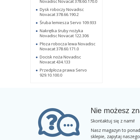
Novadisc Novacat 378.60.170.0
Dysk roboczy Novadisc
Novacat 378.66.190.2
Śruba lemiesza Servo 109.933
Nakrętka śruby nożyka
Novadisc Novacat 122.306
Płoza robocza lewa Novadisc
Novacat 378.60.171.0
Docisk noża Novadisc
Novacat 434.133
Przedpłoza prawa Servo
929.10.100.0
Nie możesz zn
Skontaktuj się z nami!
Nasz magazyn to ponad 2
sklepie, zapytaj naszeg