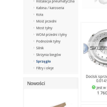
Instalacja pneumatyczna
Kabina / karoseria
Koła
Most przedni
Most tylny
WOM przedni i tylny
Podnośnik tylny
Silnik
Skrzynia biegów
Sprzęgło
Filtry i oleje
Docisk spr
0.014
Nowości
Jest w
1 760