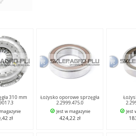
zęgła 310 mm
Łożysko oporowe sprzęgła
Łożys
.9017.3
2.2999.475.0
2.29
 magazynie
Jest w magazynie
Jest
,42 zł
424,22 zł
183