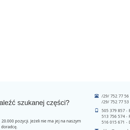
/29/ 752 77 56
aleźć szukanej części?
/29/ 752 77 53
505 379 857 -
513 756 574 - 
0.000 pozycji. Jeżeli nie ma jej na naszym
516 015 671 -
o doradcę.