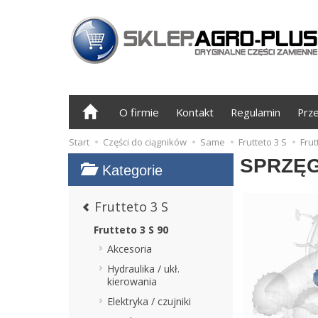
O firmie
Kontakt
Regulamin
Prz
Start
Części do ciągników
Same
Frutteto 3 S
Frut
SPRZĘ
Kategorie
Frutteto 3 S
Frutteto 3 S 90
Akcesoria
Hydraulika / ukł.
kierowania
Elektryka / czujniki