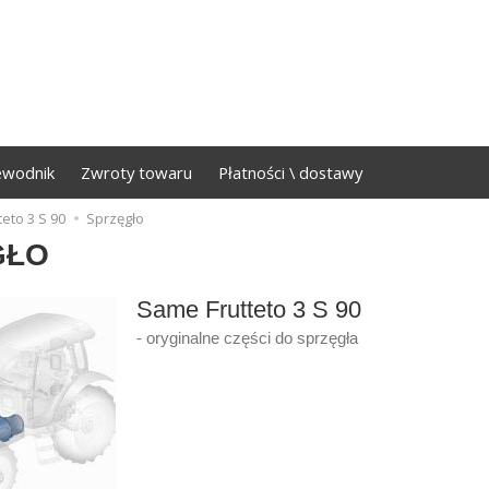
ewodnik
Zwroty towaru
Płatności \ dostawy
teto 3 S 90
Sprzęgło
GŁO
Same Frutteto 3 S 90
- oryginalne części do sprzęgła