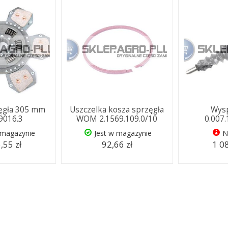
zęgła 305 mm
Uszczelka kosza sprzęgła
Wysp
.9016.3
WOM 2.1569.109.0/10
0.007
 magazynie
Jest w magazynie
N
,55 zł
92,66 zł
1 08