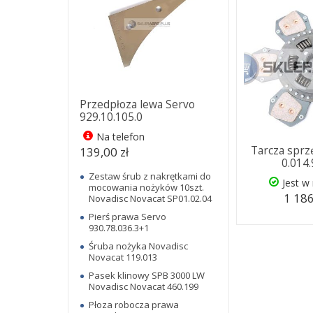
Przedpłoza lewa Servo
929.10.105.0
Na telefon
Tarcza spr
139,00 zł
0.014
Zestaw śrub z nakrętkami do
Jest w
mocowania nożyków 10szt.
1 186
Novadisc Novacat SP01.02.04
Pierś prawa Servo
930.78.036.3+1
Śruba nożyka Novadisc
Novacat 119.013
Pasek klinowy SPB 3000 LW
Novadisc Novacat 460.199
Płoza robocza prawa